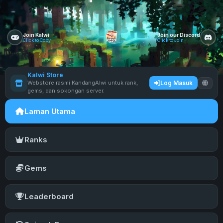
Join Kalwi
Join our Discord
Click to Copy
Click to Join
Kalwi Store
Webstore rasmi KandangAlwi untuk rank,
Log Masuk
gems, dan sokongan server.
Laman Utama
Ranks
Gems
Leaderboard