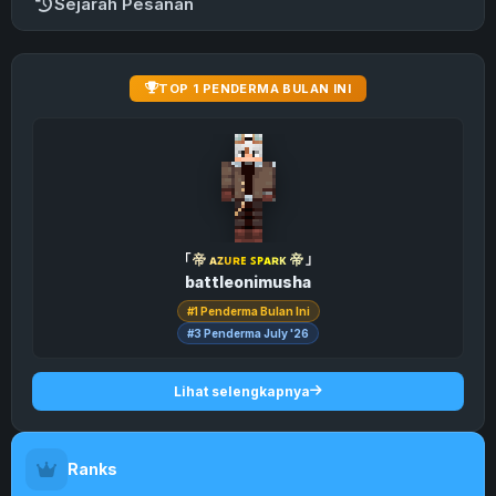
Sejarah Pesanan
TOP 1 PENDERMA BULAN INI
「
帝
ᴀ
ᴢ
ᴜ
ʀ
ᴇ
ꜱ
ᴘ
ᴀ
ʀ
ᴋ
帝
」
battleonimusha
#1 Penderma Bulan Ini
#3 Penderma July '26
Lihat selengkapnya
Ranks